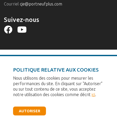
Courriel
cje@portneufplus.com
Suivez-nous
POLITIQUE RELATIVE AUX COOKIES
Carrefour jeunesse-emploi de Portneuf reçoit l’aide financière de
Nous utilisons des cookies pour mesurer les
Services Québec, du Secrétariat à la jeunesse du Québec et du
performances du site. En cliquant sur "Autoriser"
Secrétariat à l’action communautaire autonome et aux initiatives
ou sur tout contenu de ce site, vous acceptez
sociales (SACAIS).
notre utilisation des cookies comme décrit
ici
.
Tous droits réservés © Carrefour jeunesse-emploi de Portneuf 2026
AUTORISER
Politique de confidentialité