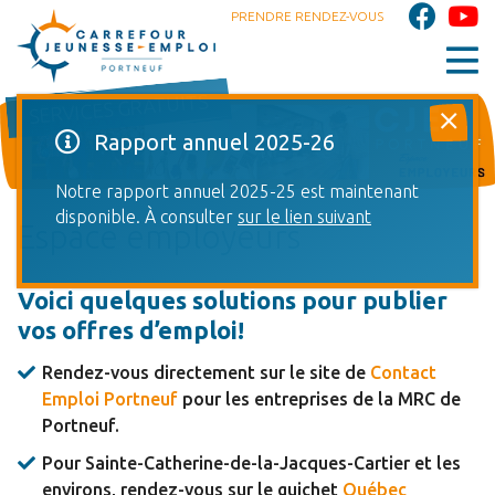
PRENDRE RENDEZ-VOUS
SERVICES GRATUITS
Rapport annuel 2025-26
Notre rapport annuel 2025-25 est maintenant
disponible. À consulter
sur le lien suivant
Espace employeurs
Voici quelques solutions pour publier
vos offres d’emploi!
Rendez-vous directement sur le site de
Contact
Emploi Portneuf
pour les entreprises de la MRC de
Portneuf.
Pour Sainte-Catherine-de-la-Jacques-Cartier et les
environs, rendez-vous sur le guichet
Québec